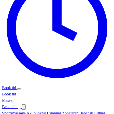
Book tid
Book tid
Massør
Behandling
Sportsmassage
Akupunktur
Cupping
Zoneterapi
Japansk Lifting