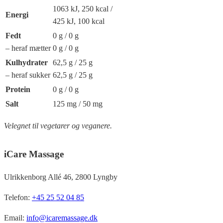
1063 kJ, 250 kcal /
Energi
425 kJ, 100 kcal
Fedt
0 g / 0 g
– heraf mætter
0 g / 0 g
Kulhydrater
62,5 g / 25 g
– heraf sukker
62,5 g / 25 g
Protein
0 g / 0 g
Salt
125 mg / 50 mg
Velegnet til vegetarer og veganere.
iCare Massage
Ulrikkenborg Allé 46, 2800 Lyngby
Telefon:
+45 25 52 04 85
Email:
info@icaremassage.dk