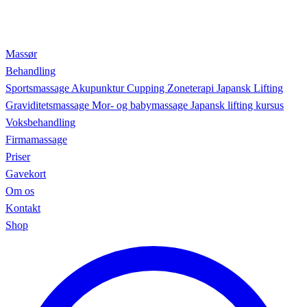
Massør
Behandling
Sportsmassage
Akupunktur
Cupping
Zoneterapi
Japansk Lifting
Graviditetsmassage
Mor- og babymassage
Japansk lifting kursus
Voksbehandling
Firmamassage
Priser
Gavekort
Om os
Kontakt
Shop